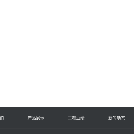
格力LSH系列水源热泵螺杆机…
了解详情
立即咨询
们
产品展示
工程业绩
新闻动态