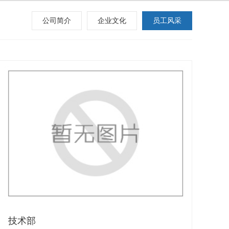
公司简介
企业文化
员工风采
技术部